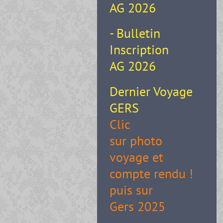
AG 2026
- Bulletin
Inscription
AG 2026
Dernier Voyage
GERS
Clic
sur photo
voyage et
compte rendu !
puis sur
Gers 2025