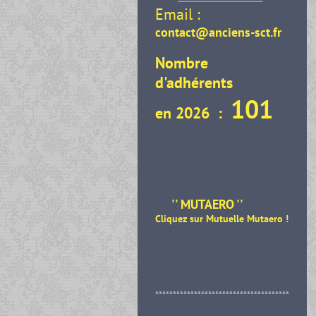
Email :
contact@anciens-sct.fr
Nombre
d'adhérents
101
en 2026 :
'' MUTAERO ''
Cliquez sur Mutuelle Mutaero
!
**************************************