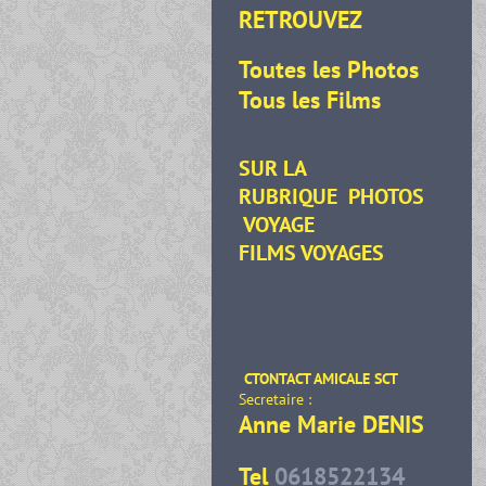
RETROUVEZ
Toutes les Photos
Tous les Films
SUR LA
RUBRIQUE
PHOTOS
VOYAGE
FILMS VOYAGES
CTONTACT AMICALE SCT
Secretaire :
Anne Marie DENIS
Tel
0618522134