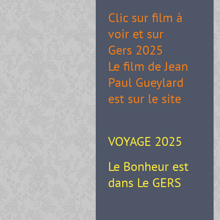
Clic sur film à
voir et sur
Gers 2025
Le film de Jean
Paul Gueylard
est sur le site
VOYAGE 2025
Le Bonheur est
dans Le GERS