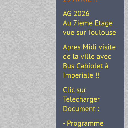
AG 2026
Au 7ieme Etage
vue sur Toulouse
Apres Midi visite
de la ville avec
Bus Cabiolet à
Imperiale !!
Clic sur
Telecharger
Document :
- Programme