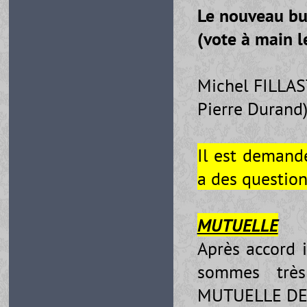
Le nouveau bu
(vote à main l
Michel FILLA
Pierre Durand
Il est demandé
a des questio
MUTUELLE
Après accord 
sommes très 
MUTUELLE DE 