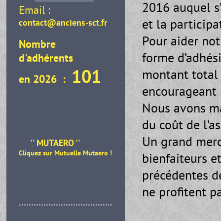
2016 auquel s’
Email :
et la participa
contact@anciens-sct.fr
Pour aider not
Nombre
forme d’adhési
d'adhérents
101
montant total s
en 2026 :
encourageant 
Nous avons ma
du coût de l’a
Un grand merc
'' MUTAERO ''
Cliquez sur Mutuelle Mutaero
!
bienfaiteurs e
précédentes de
ne profitent pa
**************************************