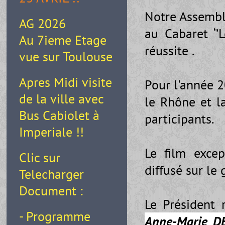
Notre Assembl
AG 2026
au Cabaret ‘’
Au 7ieme Etage
réussite .
vue sur Toulouse
Apres Midi visite
Pour l'année 
de la ville avec
le Rhône et l
Bus Cabiolet à
participants.
Imperiale !!
Le film exce
Clic sur
diffusé sur le
Telecharger
Document :
Le Président 
- Programme
Anne-Marie DE