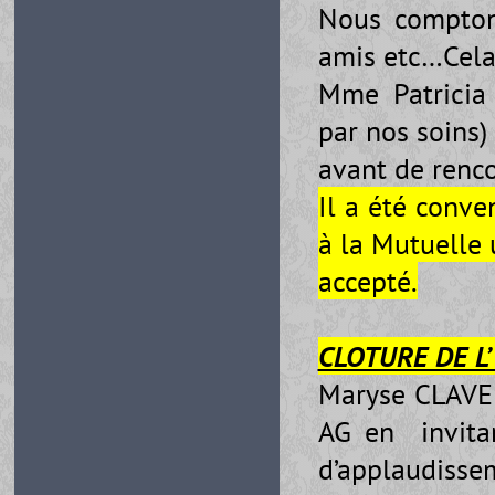
Nous comptons
amis etc…Cela 
Mme Patricia
par nos soins)
avant de renc
Il a été conve
à la Mutuelle 
accepté.
CLOTURE DE L
Maryse CLAVER
AG en invitan
d’applaudisse