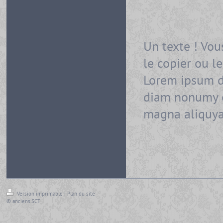
Un texte ! Vou
le copier ou l
Lorem ipsum do
diam nonumy e
magna aliquy
Version imprimable
|
Plan du site
© anciens.SCT