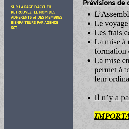
Prévisions de
SUR LA PAGE D'ACCUEIL
L’Assembl
RETROUVEZ LE NOM DES
ADHERENTS et DES MEMBRES
Le voyage
BIENFAITEURS
PAR AGENCE
SCT
Les frais 
La mise à 
formation
La mise en
permet à t
leur ordina
Il n’y a p
IMPORTA