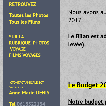
RETROUVEZ
Nous avons au
Toutes les Photos
2017
Tous les Films
Le Bilan est a
SUR LA
RUBRIQUE
PHOTOS
levée).
VOYAGE
FILMS VOYAGES
Le Budget 2
CTONTACT AMICALE SCT
Secretaire :
Anne Marie DENIS
Notre budget 
Tel
0618522134