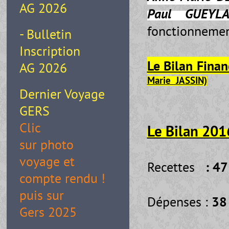
AG 2026
Paul GUEYL
fonctionnemen
- Bulletin
Inscription
Le Bilan Finan
AG 2026
Marie JASSIN)
Dernier Voyage
GERS
Clic
Le Bilan 201
sur photo
voyage et
Recettes
: 4
compte rendu !
puis sur
Dépenses :
38
Gers 2025