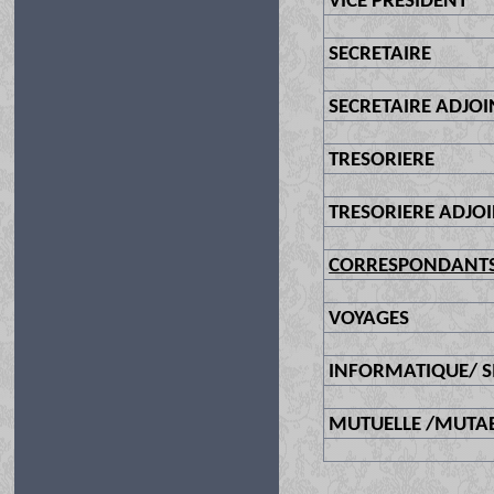
VICE PRESIDENT
SECRETAIRE
SECRETAIRE ADJOI
TRESORIERE
TRESORIERE ADJO
CORRESPONDANTS
VOYAGES
INFORMATIQUE/ S
MUTUELLE /MUTA