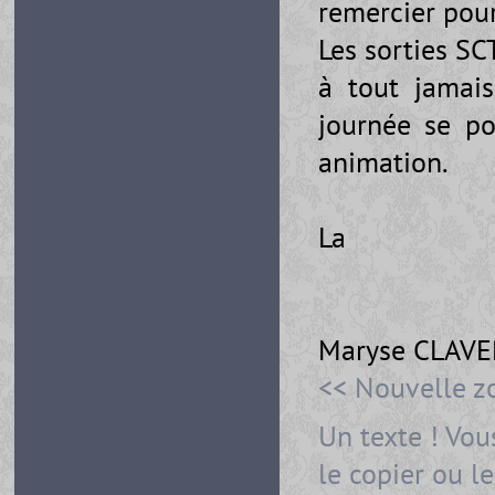
remercier pour 
Les sorties SC
à tout jamais
journée se po
animation.
La 
Maryse CLAV
<< Nouvelle z
Un texte ! Vou
le copier ou l