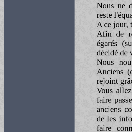
Nous ne d
reste l'équ
A ce jour, 
Afin de r
égarés (s
décidé de v
Nous nous
Anciens (
rejoint grâ
Vous alle
faire pass
anciens co
de les inf
faire con