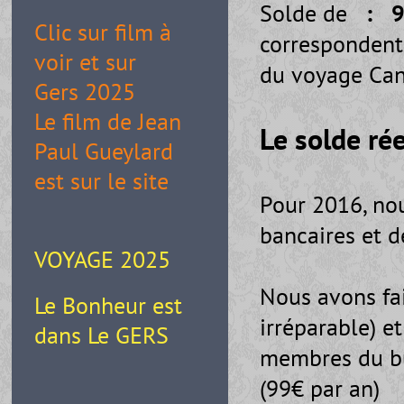
Solde de
: 9
Clic sur film à
correspondent 
voir et sur
du voyage Can
Gers 2025
Le film de Jean
Le solde ré
Paul Gueylard
est sur le site
Pour 2016, no
bancaires et d
VOYAGE 2025
Nous avons fai
Le Bonheur est
irréparable) e
dans Le GERS
membres du bu
(99€ par an)