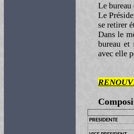
Le bureau 
Le Préside
se retirer 
Dans le m
bureau et 
avec elle p
RENOUV
Composit
PRESIDENTE