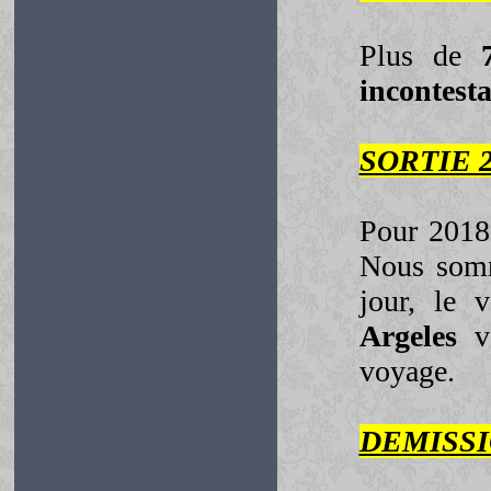
Plus de
incontest
SORTIE 2
Pour 2018
Nous somm
jour, le 
Argeles
vo
voyage.
DEMISS