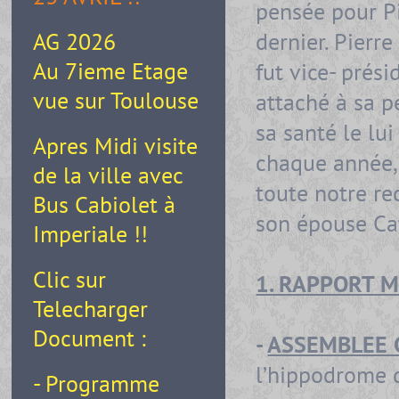
pensée pour P
dernier. Pierr
AG 2026
Au 7ieme Etage
fut vice- prési
vue sur Toulouse
attaché à sa p
sa santé le lu
Apres Midi visite
chaque année, 
de la ville avec
toute notre re
Bus Cabiolet à
son épouse Ca
Imperiale !!
Clic sur
1. RAPPORT 
Telecharger
Document :
-
ASSEMBLEE 
l’hippodrome 
- Programme