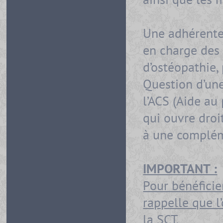
Une adhérente 
en charge des
d’ostéopathie,
Question d’un
l’ACS (Aide a
qui ouvre droi
à une complém
IMPORTANT :
Pour bénéficie
rappelle que l
la SCT
.