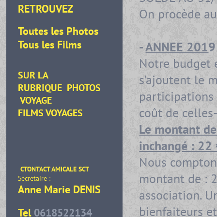
RETROUVEZ
On procède au 
Toutes les Photos
Tous les Films
-
ANNEE 201
9
Notre budget 
SUR LA
s’ajoutent le 
RUBRIQUE
PHOTOS
participations
VOYAGE
coût de celles-
FILMS VOYAGES
Le montant de 
inchangé : 22
Nous comptons
CTONTACT AMICALE SCT
montant de : 2
Secretaire :
Anne Marie DENIS
association. U
bienfaiteurs e
Tel
0618522134