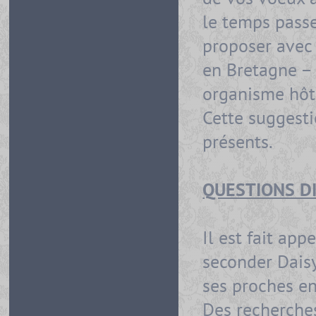
le temps passe
proposer avec
en Bretagne –
organisme hôte
Cette suggesti
présents.
QUESTIONS D
Il est fait app
seconder Daisy
ses proches en
Des recherches