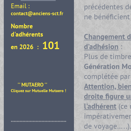
précédentes d
Email :
contact@anciens-sct.fr
ne bénéficient
Nombre
d'adhérents
Changement da
101
d’adhésion
:
en 2026 :
Plus de timbre
Génération M
complétée par 
Attention, bie
'' MUTAERO ''
Cliquez sur Mutuelle Mutaero
!
droite figure 
l’adhérent
(ce
impérativement
**************************************
de voyage…..).