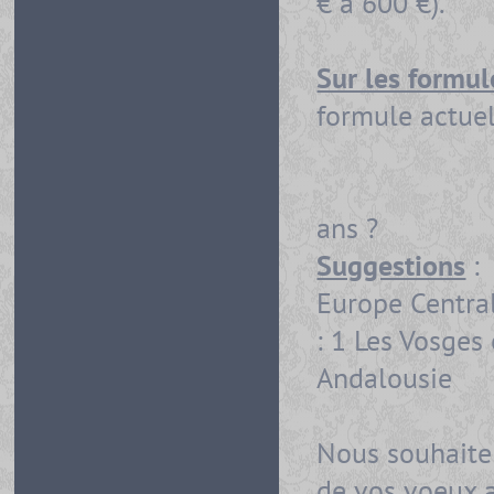
€ à 600 €).
Sur les formu
formule actue
1 répo
1 répon
ans ?
Suggestions
:
Europe Centrale
: 1 Les Vosges 
Andalousie
Nous souhaiter
de vos voeux a