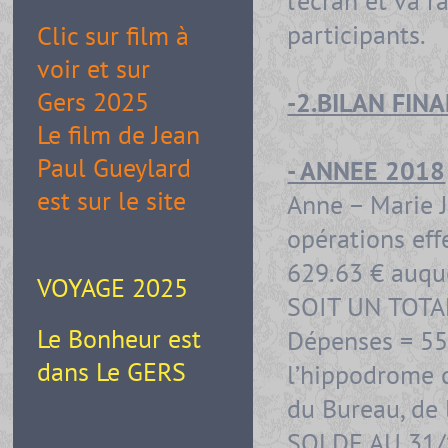
l’écran et va 
participants.
Clic sur film à
voir et sur
Gers 2025
-2.BILAN FIN
Le film de Jean
Paul Gueylard
- ANNEE 2018
est sur le site
Anne – Marie J
opérations eff
629.63 € auque
VOYAGE 2025
SOIT UN TOTAL
Le Bonheur est
Dépenses = 55 
dans Le GERS
l’hippodrome d
du Bureau, de 
SOLDE AU 31/1