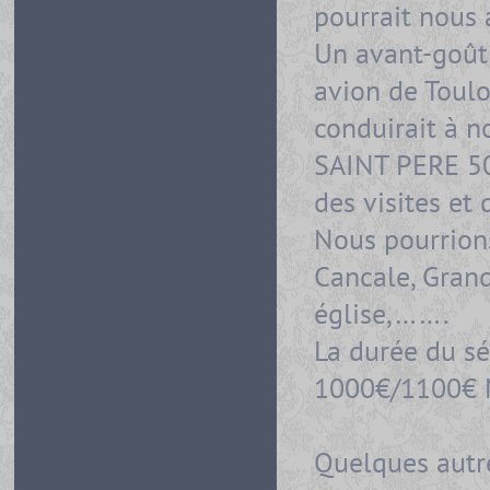
pourrait nous
Un avant-goût e
avion de Toulo
conduirait à no
SAINT PERE 50
des visites et
Nous pourrions
Cancale, Grand
église,…….
La durée du sé
1000€/1100€ 
Quelques autre