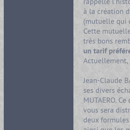
rappelle l’his
à la création
(mutuelle qui 
Cette mutuell
très bons remb
un tarif préfér
Actuellement, 
Jean-Claude BA
ses divers éc
MUTAERO. Ce d
vous sera distr
deux formules 
ainsi que les 