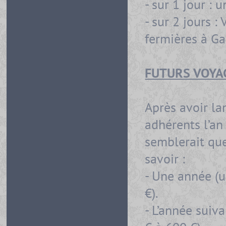
- sur 1 jour :
- sur 2 jours :
fermières à Ga
FUTURS VOYA
Après avoir la
adhérents l’an 
semblerait que
savoir :
- Une année (u
€).
- L’année suiv