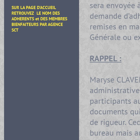
sera envoyée à
SUR LA PAGE D'ACCUEIL
RETROUVEZ LE NOM DES
demande d’adh
ADHERENTS et DES MEMBRES
remises en mai
BIENFAITEURS
PAR AGENCE
SCT
Générale ou ex
RAPPEL :
Maryse CLAVERO
administrativ
participants a
documents qui 
de rigueur. Ce
bureau mais au