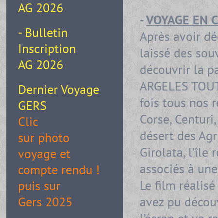
AG 2026
-
VOYAGE EN 
- Bulletin
Après avoir dé
Inscription
laissé des sou
AG 2026
découvrir la p
ARGELES TOUTE
Dernier Voyage
fois tous nos 
GERS
Corse, Centuri,
Clic
désert des Agr
sur photo
Girolata, l’îl
voyage et
associés à une
compte rendu !
Le film réalis
puis sur
avez pu découv
Gers 2025