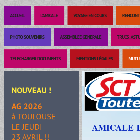
ACCUEIL
L'AMICALE
VOYAGE EN COURS
RENCONT
PHOTO SOUVENIRS
ASSEMBLEE GENERALE
TRUCS , AST
TELECHARGER DOCUMENTS
MENTIONS LÉGALES
MUTUE
NOUVEAU
!
AG 2026
à TOULOUSE
AMICALE 
LE JEUDI
DE 
23 AVRIL !!