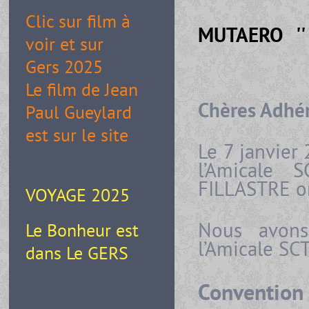
Clic sur film à
MUTAERO '' 
voir et sur
Gers 2025
Le film de Jean
Chères Adhér
Paul Gueylard
est sur le site
Le 7 janvier
l’Amicale 
FILLASTRE on
VOYAGE 2025
Nous avons
Le Bonheur est
l’Amicale SC
dans Le GERS
Convention