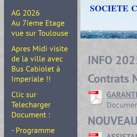
SOCIETE 
AG 2026
Au 7ieme Etage
vue sur Toulouse
Apres Midi visite
INFO 20
de la ville avec
Bus Cabiolet à
Contrats
Imperiale !!
GARANTI
Clic sur
Telecharger
Document
Document :
NOUVEAU
- Programme
ASSISTAN