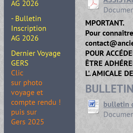
AG 2026
Document
- Bulletin
MPORTANT.
Inscription
Pour connaître 
AG 2026
contact@ancien
POUR ACCÉDE
Dernier Voyage
GERS
ÊTRE ADHÉRE
Clic
L'. AMICALE D
sur photo
BULLETIN
voyage et
compte rendu !
bulletin 
puis sur
Document
Gers 2025