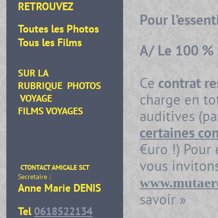
RETROUVEZ
Pour l’essen
Toutes les Photos
Tous les Films
A/
Le 100 % S
SUR LA
Ce
contrat r
RUBRIQUE
PHOTOS
charge en to
VOYAGE
FILMS VOYAGES
auditives (p
certaines con
€uro !)
Pour 
vous invitons
CTONTACT AMICALE SCT
Secretaire :
www.mutaer
Anne Marie DENIS
savoir »
Tel
0618522134