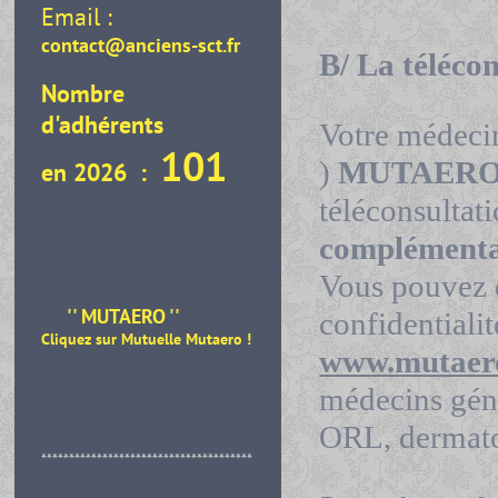
Email :
contact@anciens-sct.fr
B/ La téléco
Nombre
d'adhérents
Votre médecin
101
)
MUTAER
en 2026 :
téléconsultat
complémenta
Vous pouvez 
'' MUTAERO ''
confidentialit
Cliquez sur Mutuelle Mutaero
!
www.mutaer
médecins génér
ORL, dermatol
**************************************