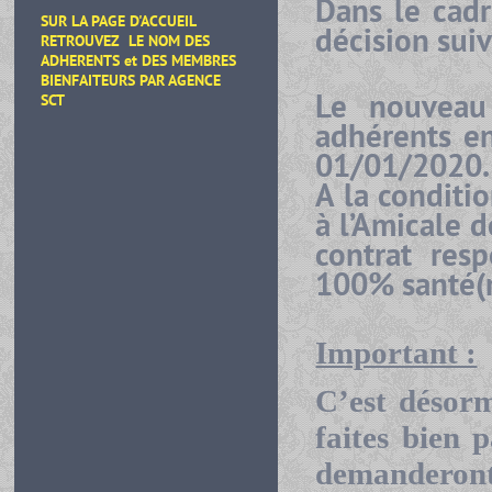
Dans le cadr
SUR LA PAGE D'ACCUEIL
décision suiv
RETROUVEZ LE NOM DES
ADHERENTS et DES MEMBRES
BIENFAITEURS
PAR AGENCE
Le nouveau 
SCT
adhérents en
01/01/2020.
A la conditi
à l’Amicale 
contrat resp
100% santé(re
Important :
C’est désor
faites bien 
demanderont