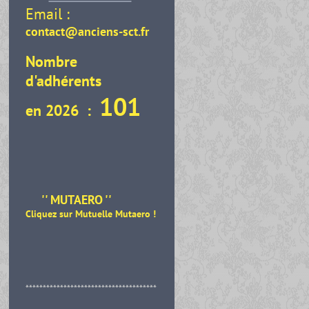
Email :
contact@anciens-sct.fr
Nombre
d'adhérents
101
en 2026 :
'' MUTAERO ''
Cliquez sur Mutuelle Mutaero
!
**************************************