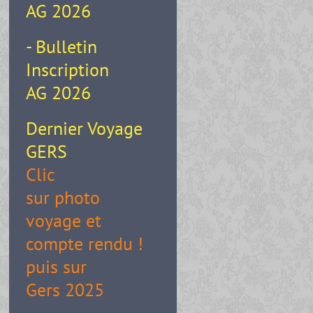
AG 2026
- Bulletin
Inscription
AG 2026
Dernier Voyage
GERS
Clic
sur photo
voyage et
compte rendu !
puis sur
Gers 2025