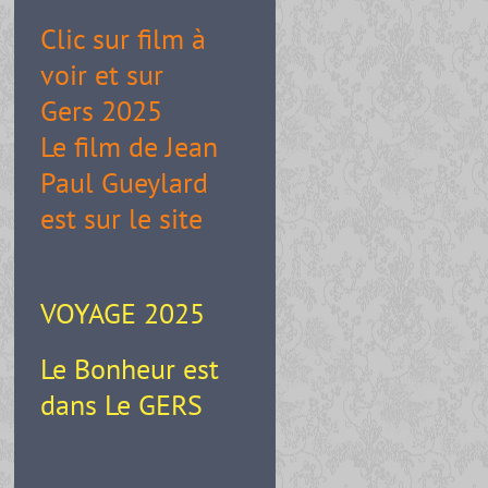
Clic sur film à
voir et sur
Gers 2025
Le film de Jean
Paul Gueylard
est sur le site
VOYAGE 2025
Le Bonheur est
dans Le GERS