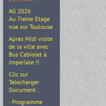
AG 2026
Au 7ieme Etage
vue sur Toulouse
Apres Midi visite
de la ville avec
Bus Cabiolet à
Imperiale !!
Clic sur
Telecharger
Document :
- Programme