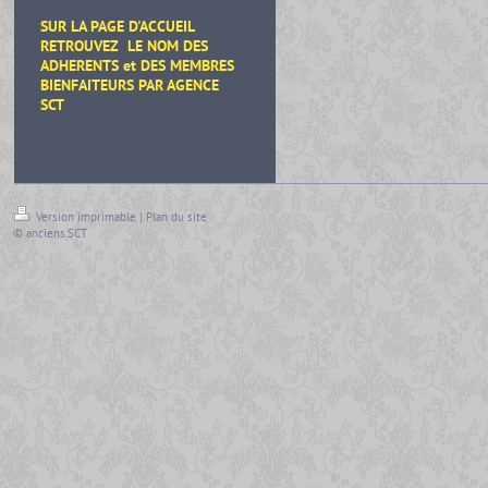
SUR LA PAGE D'ACCUEIL
RETROUVEZ LE NOM DES
ADHERENTS et DES MEMBRES
BIENFAITEURS
PAR AGENCE
SCT
Version imprimable
|
Plan du site
© anciens.SCT