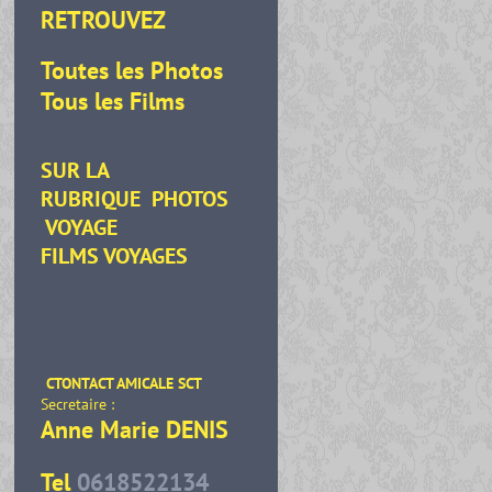
RETROUVEZ
Toutes les Photos
Tous les Films
SUR LA
RUBRIQUE
PHOTOS
VOYAGE
FILMS VOYAGES
CTONTACT AMICALE SCT
Secretaire :
Anne Marie DENIS
Tel
0618522134