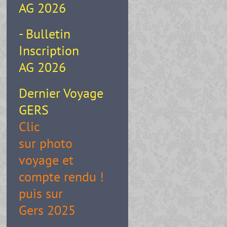
AG 2026
- Bulletin
Inscription
AG 2026
Dernier Voyage
GERS
Clic
sur photo
voyage et
compte rendu !
puis sur
Gers 2025