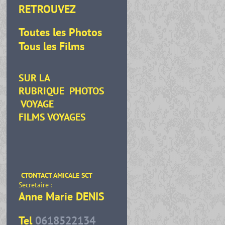
RETROUVEZ
Toutes les Photos
Tous les Films
SUR LA
RUBRIQUE
PHOTOS
VOYAGE
FILMS VOYAGES
CTONTACT AMICALE SCT
Secretaire :
Anne Marie DENIS
Tel
0618522134