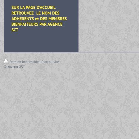
SUR LA PAGE D'ACCUEIL
RETROUVEZ LE NOM DES
ADHERENTS et DES MEMBRES
BIENFAITEURS
PAR AGENCE
SCT
Version imprimable
|
Plan du site
© anciens.SCT