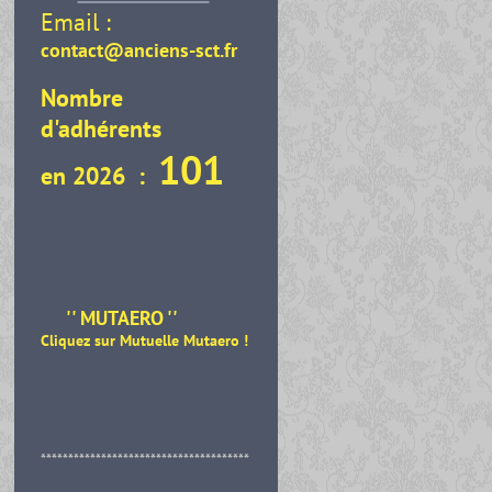
Email :
contact@anciens-sct.fr
Nombre
d'adhérents
101
en 2026 :
'' MUTAERO ''
Cliquez sur Mutuelle Mutaero
!
**************************************