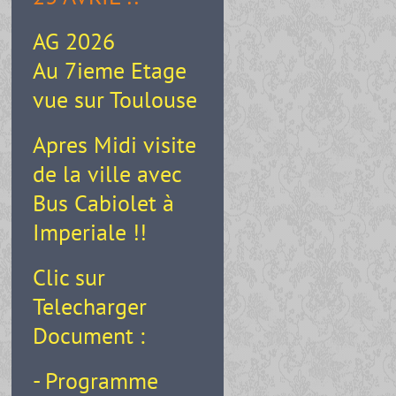
AG 2026
Au 7ieme Etage
vue sur Toulouse
Apres Midi visite
de la ville avec
Bus Cabiolet à
Imperiale !!
Clic sur
Telecharger
Document :
- Programme