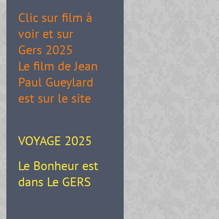
Clic sur film à
voir et sur
Gers 2025
Le film de Jean
Paul Gueylard
est sur le site
VOYAGE 2025
Le Bonheur est
dans Le GERS