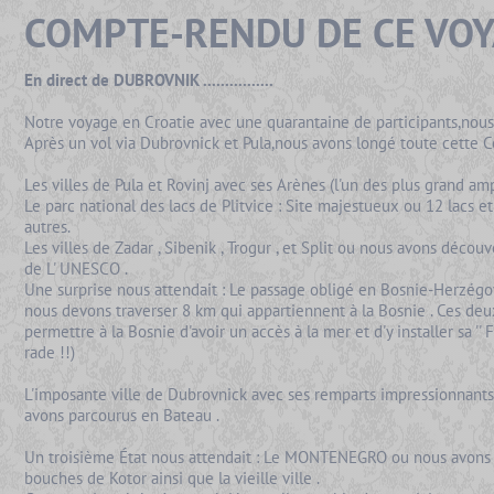
COMPTE-RENDU DE CE VO
En direct de DUBROVNIK ................
Notre voyage en Croatie avec une quarantaine de participants,nous 
Après un vol via Dubrovnick et Pula,nous avons longé toute cette 
Les villes de Pula et Rovinj avec ses Arènes (l'un des plus grand amp
Le parc national des lacs de Plitvice : Site majestueux ou 12 lacs e
autres.
Les villes de Zadar , Sibenik , Trogur , et Split ou nous avons découv
de L' UNESCO .
Une surprise nous attendait : Le passage obligé en Bosnie-Herzégov
nous devons traverser 8 km qui appartiennent à la Bosnie . Ces deux
permettre à la Bosnie d'avoir un accès à la mer et d'y installer sa '' 
rade !!)
L'imposante ville de Dubrovnick avec ses remparts impressionnants 
avons parcourus en Bateau .
Un troisième État nous attendait : Le MONTENEGRO ou nous avons p
bouches de Kotor ainsi que la vieille ville .