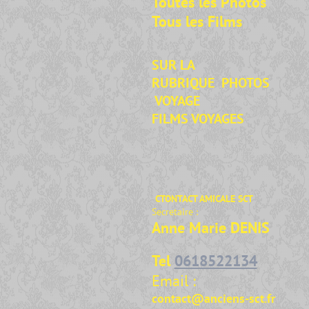
Toutes les Photos
Tous les Films
SUR LA
RUBRIQUE
PHOTOS
VOYAGE
FILMS VOYAGES
CTONTACT AMICALE SCT
Secretaire :
Anne Marie DENIS
Tel
0618522134
Email :
contact@anciens-sct.fr