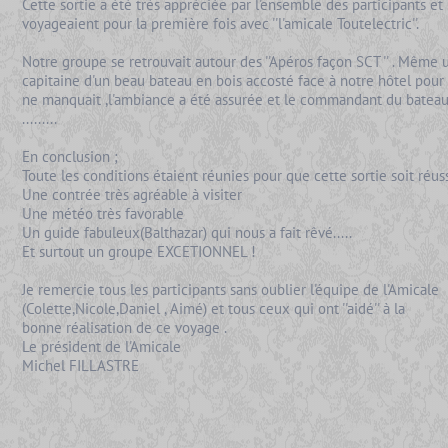
Cette sortie a été très appréciée par l'ensemble des participants et
voyageaient pour la première fois avec ''l'amicale Toutelectric''.
Notre groupe se retrouvait autour des ''Apéros façon SCT '' . Même 
capitaine d'un beau bateau en bois accosté face à notre hôtel pour 
ne manquait ,l'ambiance a été assurée et le commandant du bateau 
.........
En conclusion ;
Toute les conditions étaient réunies pour que cette sortie soit réuss
Une contrée très agréable à visiter
Une météo très favorable
Un guide fabuleux(Balthazar) qui nous a fait rêvé.....
Et surtout un groupe EXCETIONNEL !
Je remercie tous les participants sans oublier l'équipe de l'Amicale
(Colette,Nicole,Daniel , Aimé) et tous ceux qui ont ''aidé'' à la
bonne réalisation de ce voyage .
Le président de l'Amicale
Michel FILLASTRE