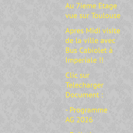
Au 7ieme Etage
vue sur Toulouse
Apres Midi visite
de la ville avec
Bus Cabiolet à
Imperiale !!
Clic sur
Telecharger
Document :
- Programme
AG 2026