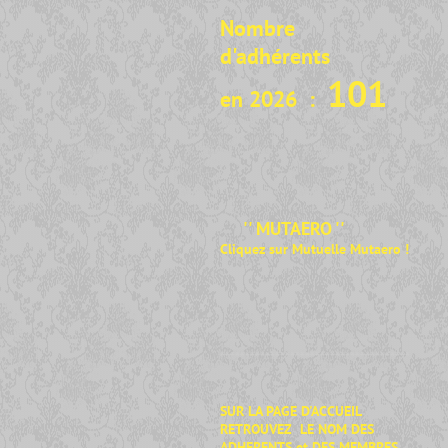
Nombre
d'adhérents
101
en 2026 :
'' MUTAERO ''
Cliquez sur Mutuelle Mutaero
!
**************************************
SUR LA PAGE D'ACCUEIL
RETROUVEZ LE NOM DES
ADHERENTS et DES MEMBRES