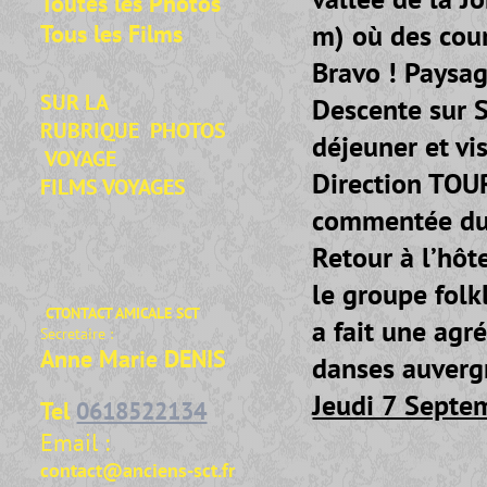
Toutes les Photos
m) où des cour
Tous les Films
Bravo ! Paysa
SUR LA
Descente sur S
RUBRIQUE
PHOTOS
déjeuner et vis
VOYAGE
Direction TOUR
FILMS VOYAGES
commentée du 
Retour à l’hôt
le groupe folk
CTONTACT AMICALE SCT
a fait une agr
Secretaire :
Anne Marie DENIS
danses auverg
Jeudi 7 Septe
Tel
0618522134
Email :
contact@anciens-sct.fr
- Départ m