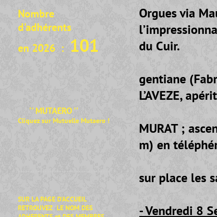
Orgues via Mau
Nombre
d'adhérents
l’impressionna
101
du Cuir.
en 2026 :
- RIOM ES 
gentiane (Fabr
L’AVEZE, apérit
- Puis Dire
'' MUTAERO ''
Cliquez sur Mutuelle Mutaero
!
MURAT ; asce
m) en téléphé
- Retour a
**************************************
sur place les 
SUR LA PAGE D'ACCUEIL
- Vendredi 8 
RETROUVEZ LE NOM DES
ADHERENTS et DES MEMBRES