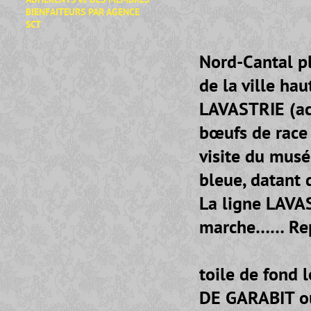
BIENFAITEURS
PAR AGENCE
SCT
- Départ t
Nord-Cantal p
de la ville ha
LAVASTRIE (ac
bœufs de race 
visite du musé
bleue, datant 
La ligne LAVA
marche…… Repa
- Promenad
toile de fond 
DE GARABIT ou