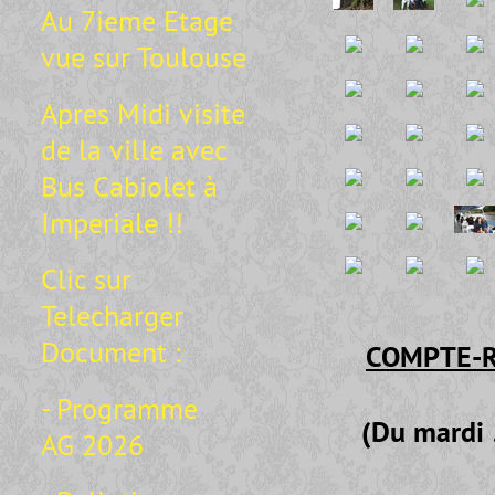
Au 7ieme Etage
vue sur Toulouse
Apres Midi visite
de la ville avec
Bus Cabiolet à
Imperiale !!
Clic sur
Telecharger
Document :
COMPTE-R
- Programme
(Du mardi
AG 2026