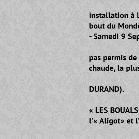
- La maiso
installation à 
bout du Monde
- Samedi 9 Se
Les condit
pas permis de 
chaude, la plu
- Directio
DURAND).
- Déjeuner
« LES BOUALS 
l’« Aligot» et 
- Départ p