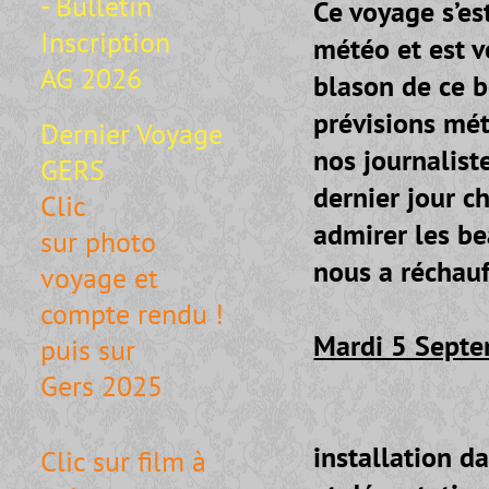
- Bulletin
Ce voyage s’es
Inscription
météo et est v
AG 2026
blason de ce 
prévisions mé
Dernier Voyage
nos journalist
GERS
dernier jour c
Clic
admirer les be
sur photo
nous a réchauf
voyage et
compte rendu !
Mardi 5 Sept
puis sur
Gers 2025
- Arrivée 
installation d
Clic sur film à