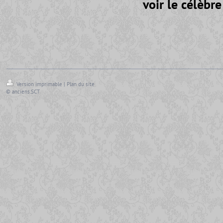
voir le célèbr
Version imprimable
|
Plan du site
© anciens.SCT