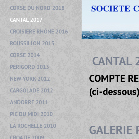
SOCIETE 
CORSE DU NORD 2018
CANTAL 2017
CROISIERE RHÔNE 2016
ROUSSILLON 2015
CORSE 2014
CANTAL 
PERIGORD 2013
COMPTE RE
NEW-YORK 2012
(ci-dessous
CARGOLADE 2012
ANDORRE 2011
PIC DU MIDI 2010
GALERIE
LA ROCHELLE 2010
CROATIE 2009