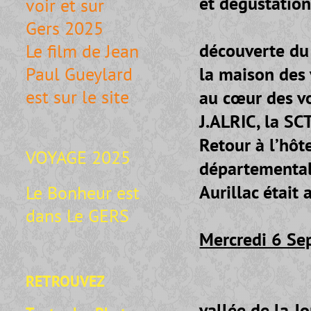
et dégustation
voir et sur
- Après le 
Gers 2025
découverte du v
Le film de Jean
la maison des 
Paul Gueylard
est sur le site
au cœur des vo
J.ALRIC, la SC
Retour à l’hôt
VOYAGE 2025
départemental
Aurillac était
Le Bonheur est
dans Le GERS
Mercredi 6 Se
RETROUVEZ
- Départ p
vallée de la J