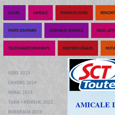
ACCUEIL
L'AMICALE
VOYAGE EN COURS
RENCONT
PHOTO SOUVENIRS
ASSEMBLEE GENERALE
TRUCS , AST
TELECHARGER DOCUMENTS
MENTIONS LÉGALES
MUTUE
GERS 2025
CAHORS 2024
NERAC 2023
TARN + PÉNICHE 2022
AMICALE 
DE 
BORDEAUX 2019