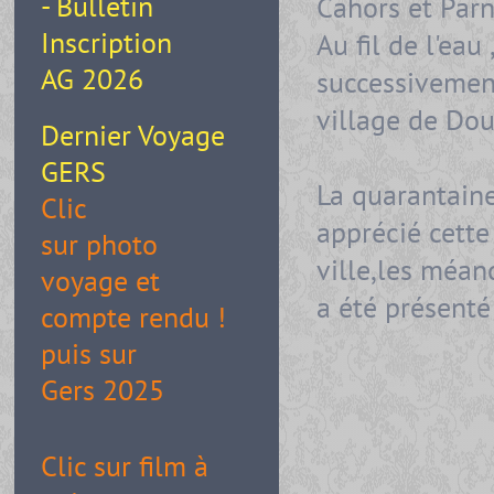
- Bulletin
Cahors et Parn
Inscription
Au fil de l'eau
AG 2026
successivement
village de Doue
Dernier Voyage
GERS
La quarantain
Clic
apprécié cette 
sur photo
ville,les méan
voyage et
a été présent
compte rendu !
puis sur
Gers 2025
Clic sur film à