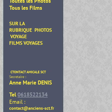
Toutes les Photos
Tous les Films
SUR LA
RUBRIQUE
PHOTOS
VOYAGE
FILMS VOYAGES
CTONTACT AMICALE SCT
Secretaire :
Anne Marie DENIS
Tel
0618522134
Email :
contact@anciens-sct.fr