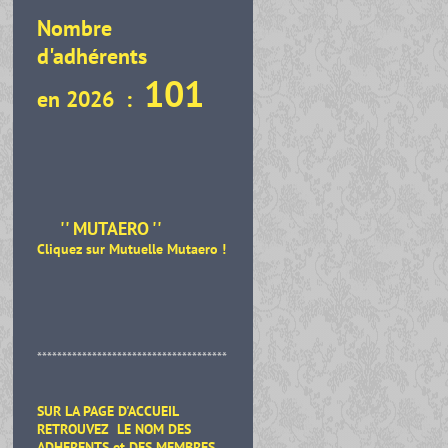
Nombre
d'adhérents
101
en 2026 :
'' MUTAERO ''
Cliquez sur Mutuelle Mutaero
!
**************************************
SUR LA PAGE D'ACCUEIL
RETROUVEZ LE NOM DES
ADHERENTS et DES MEMBRES