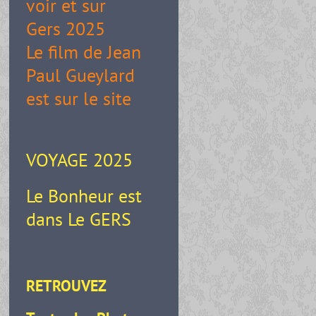
voir et sur
Gers 2025
Le film de Jean
Paul Gueylard
est sur le site
VOYAGE 2025
Le Bonheur est
dans Le GERS
RETROUVEZ