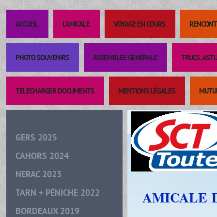
ACCUEIL
L'AMICALE
VOYAGE EN COURS
RENCONT
PHOTO SOUVENIRS
ASSEMBLEE GENERALE
TRUCS , AST
TELECHARGER DOCUMENTS
MENTIONS LÉGALES
MUTUE
GERS 2025
CAHORS 2024
NERAC 2023
TARN + PÉNICHE 2022
AMICALE 
DE 
BORDEAUX 2019