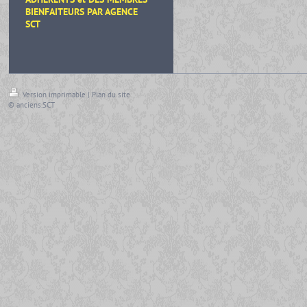
BIENFAITEURS
PAR AGENCE
SCT
Version imprimable
|
Plan du site
© anciens.SCT