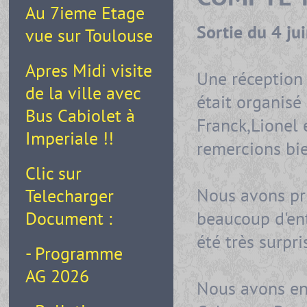
Au 7ieme Etage
Sortie du 4 j
vue sur Toulouse
Apres Midi visite
Une réception 
de la ville avec
était organisé
Bus Cabiolet à
Franck,Lionel 
Imperiale !!
remercions bi
Clic sur
Nous avons pris
Telecharger
beaucoup d'ent
Document :
été très surpri
- Programme
AG 2026
Nous avons ens