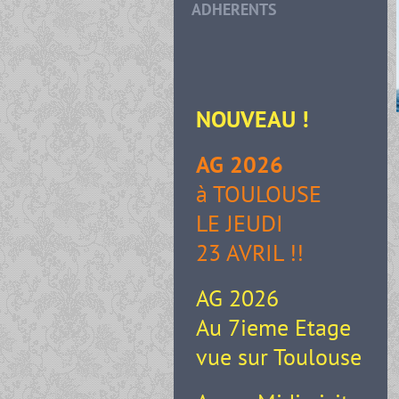
ADHERENTS
NOUVEAU
!
AG 2026
à TOULOUSE
LE JEUDI
23 AVRIL !!
AG 2026
Au 7ieme Etage
vue sur Toulouse