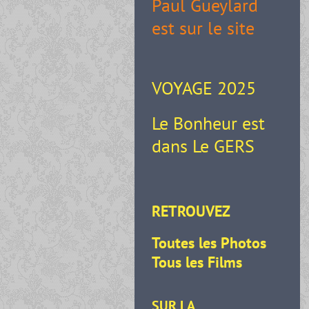
Paul Gueylard
est sur le site
VOYAGE 2025
Le Bonheur est
dans Le GERS
RETROUVEZ
Toutes les Photos
Tous les Films
SUR LA