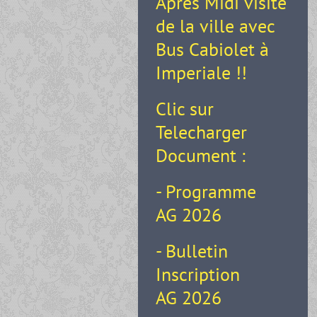
Apres Midi visite
de la ville avec
Bus Cabiolet à
Imperiale !!
Clic sur
Telecharger
Document :
- Programme
AG 2026
- Bulletin
Inscription
AG 2026