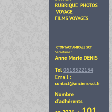
RUBRIQUE
PHOTOS
VOYAGE
FILMS VOYAGES
CTONTACT AMICALE SCT
Secretaire :
Anne Marie DENIS
Tel
0618522134
Email :
contact@anciens-sct.fr
Nombre
d'adhérents
101