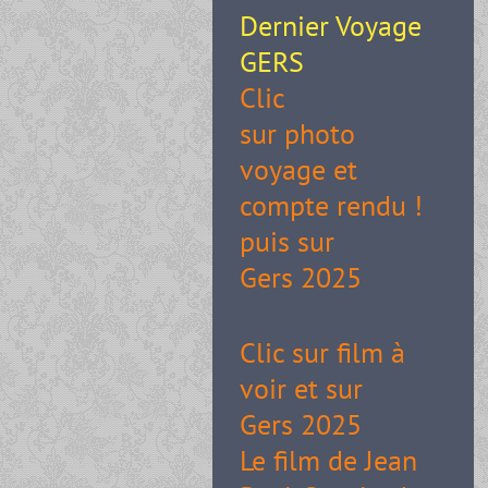
Dernier Voyage
GERS
Clic
sur photo
voyage et
compte rendu !
puis sur
Gers 2025
Clic sur film à
voir et sur
Gers 2025
Le film de Jean