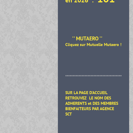
en 2026 :
'' MUTAERO ''
Cliquez sur Mutuelle Mutaero
!
**************************************
SUR LA PAGE D'ACCUEIL
RETROUVEZ LE NOM DES
ADHERENTS et DES MEMBRES
BIENFAITEURS
PAR AGENCE
SCT