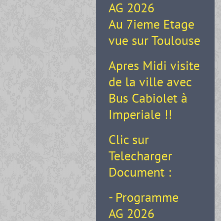
AG 2026
Au 7ieme Etage
vue sur Toulouse
Apres Midi visite
de la ville avec
Bus Cabiolet à
Imperiale !!
Clic sur
Telecharger
Document :
- Programme
AG 2026