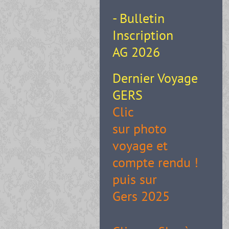
- Bulletin
Inscription
AG 2026
Dernier Voyage
GERS
Clic
sur photo
voyage et
compte rendu !
puis sur
Gers 2025