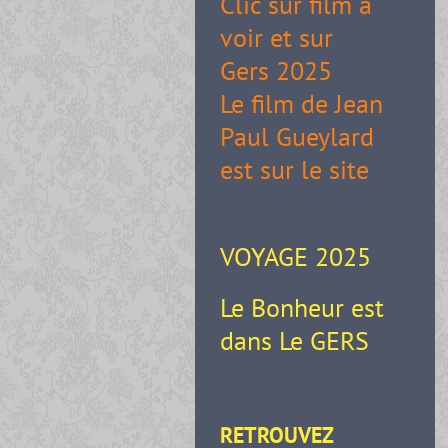
Clic sur film à
voir et sur
Gers 2025
Le film de Jean
Paul Gueylard
est sur le site
VOYAGE 2025
Le Bonheur est
dans Le GERS
RETROUVEZ