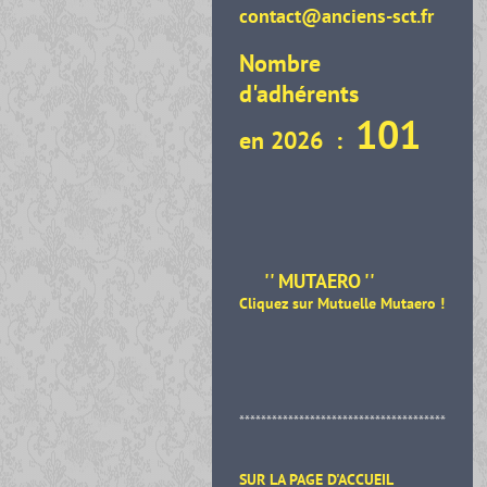
contact@anciens-sct.fr
Nombre
d'adhérents
101
en 2026 :
'' MUTAERO ''
Cliquez sur Mutuelle Mutaero
!
**************************************
SUR LA PAGE D'ACCUEIL