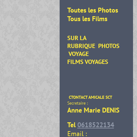
Toutes les Photos
Tous les Films
SUR LA
RUBRIQUE
PHOTOS
VOYAGE
FILMS VOYAGES
CTONTACT AMICALE SCT
Secretaire :
Anne Marie DENIS
Tel
0618522134
Email :